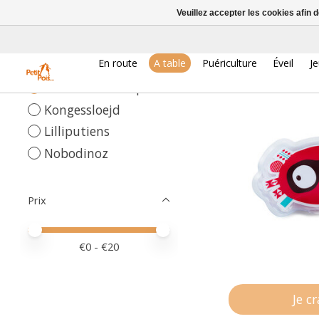
Veuillez accepter les cookies afin 
Marques
En route
A table
Puériculture
Éveil
J
Toutes les marques
Kongessloejd
Lilliputiens
Nobodinoz
Prix
Prix minimum
Price maximum value
€
0
- €
20
Je c