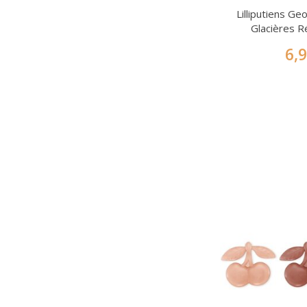
Lilliputiens G
Glacières R
6,