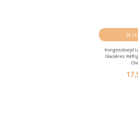
Je c
Kongessloejd L
Glacières Réfr
Ch
17,