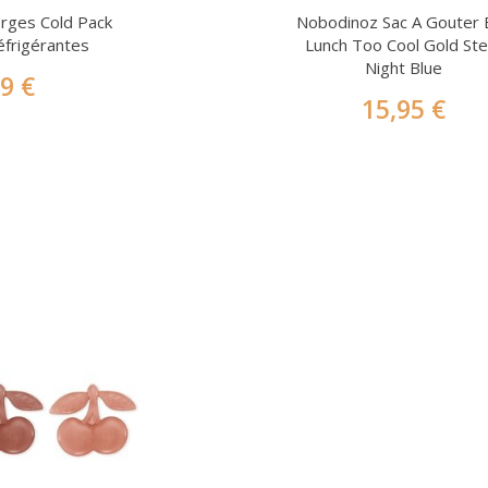
eorges Cold Pack
Nobodinoz Sac A Gouter 
éfrigérantes
Lunch Too Cool Gold Stel
Night Blue
99 €
15,95 €