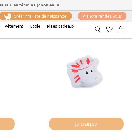
us sur les témoins (cookies) »
Créer ma liste de naissance
Prendre rendez-vous
Trier par
Les plus vus
4 produits
Vêtement
École
Idées cadeaux
Je craque