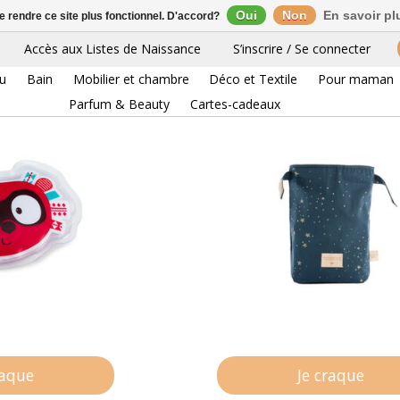
Oui
Non
En savoir pl
de rendre ce site plus fonctionnel. D'accord?
Accès aux Listes de Naissance
S’inscrire / Se connecter
eu
Bain
Mobilier et chambre
Déco et Textile
Pour maman
Parfum & Beauty
Cartes-cadeaux
raque
Je craque