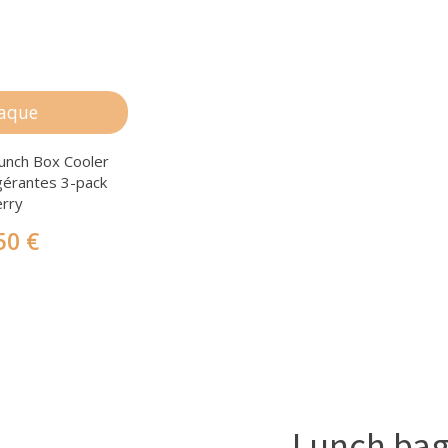
raque
unch Box Cooler
igérantes 3-pack
erry
50 €
Lunch ba