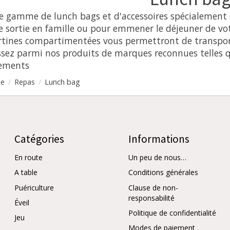
 gamme de lunch bags et d'accessoires spécialement co
e sortie en famille ou pour emmener le déjeuner de vot
artines compartimentées vous permettront de transport
sissez parmi nos produits de marques reconnues telles
cements
/
/
Lunch bag
le
Repas
Catégories
Informations
En route
Un peu de nous…
A table
Conditions générales
Puériculture
Clause de non-
responsabilité
Éveil
Politique de confidentialité
Jeu
Modes de paiement