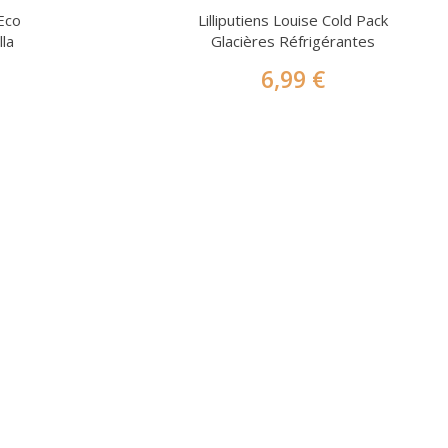
Eco
Lilliputiens Louise Cold Pack
la
Glacières Réfrigérantes
6,99 €