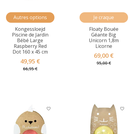
Autres options
Je craque
Kongessloejd
Floaty Bouée
Piscine de Jardin
Géante Big
Bébé Large
Unicorn 1,8m
Raspberry Red
Licorne
Dot 160 x 45 cm
69,00 €
49,95 €
95,00 €
66,95 €