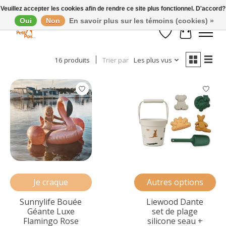
Veuillez accepter les cookies afin de rendre ce site plus fonctionnel. D'accord?
Oui
Non
En savoir plus sur les témoins (cookies) »
Afficher les filtres
Liste de souhaits
Panier
16 produits
Trier par
Les plus vus
Je craque
Autres options
Sunnylife Bouée
Liewood Dante
Géante Luxe
set de plage
Flamingo Rose
silicone seau +