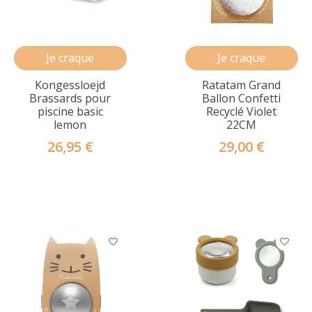
Je craque
Je craque
Kongessloejd
Ratatam Grand
Brassards pour
Ballon Confetti
piscine basic
Recyclé Violet
lemon
22CM
26,95 €
29,00 €