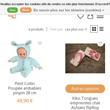
Veuillez accepter les cookies afin de rendre ce site plus fonctionnel. D'accord?
Oui
Non
En savoir plus sur les témoins (cookies) »
Afficher les filtres
Liste de souhaits
Panier
6 produits
Trier par
Les plus vus
Petit Collin
Poupée anibabies
Autres options
pinpin 28 cm
Kiko Tongues
49,90 €
empreintes chat
Ashiato flipflop