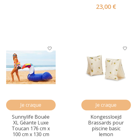
23,00 €
Je craque
Je craque
Sunnylife Bouée
Kongessloejd
XL Géante Luxe
Brassards pour
Toucan 176 cm x
piscine basic
100 cm x 130 cm
lemon