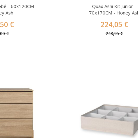
Bébé - 60x120CM
Quax Ashi Kit Junior -
ey Ash
70x170CM - Honey As
,50 €
224,05 €
,00 €
248,95 €