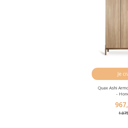
Je c
Quax Ashi Armo
- Hon
967
1.07