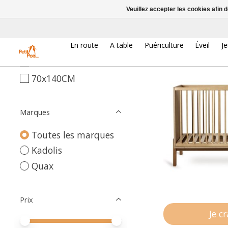
Veuillez accepter les cookies afin 
Taille
En route
A table
Puériculture
Éveil
J
60x120CM
70x140CM
Marques
Toutes les marques
Kadolis
Quax
Prix
Je c
Prix minimum
Price maximum value