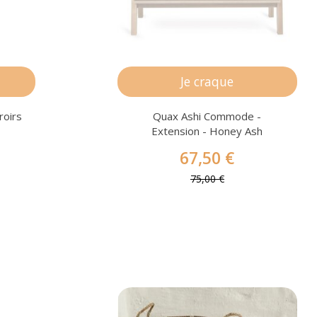
Je craque
roirs
Quax Ashi Commode -
Extension - Honey Ash
67,50 €
75,00 €