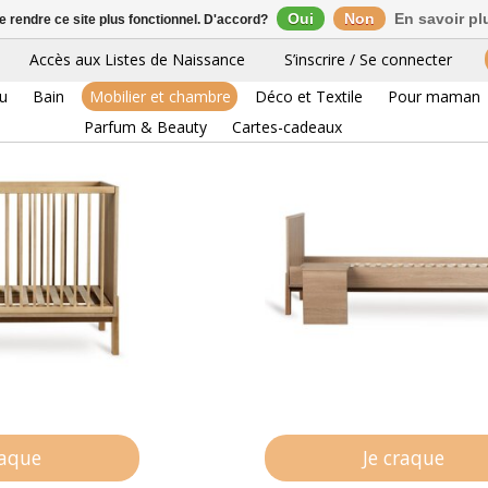
Oui
Non
En savoir pl
de rendre ce site plus fonctionnel. D'accord?
Accès aux Listes de Naissance
S’inscrire / Se connecter
eu
Bain
Mobilier et chambre
Déco et Textile
Pour maman
Parfum & Beauty
Cartes-cadeaux
raque
Je craque