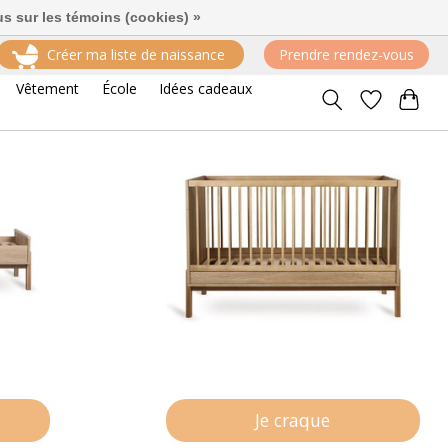
us sur les témoins (cookies) »
Créer ma liste de naissance
Prendre rendez-vous
Trier par
Par défaut
10 produits
Vêtement
École
Idées cadeaux
Je craque