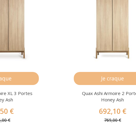
raque
Je craque
ire XL 3 Portes
Quax Ashi Armoire 2 Port
ey Ash
Honey Ash
,50 €
692,10 €
5,00 €
769,00 €