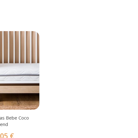
las Bebe Coco
gend
,05 €