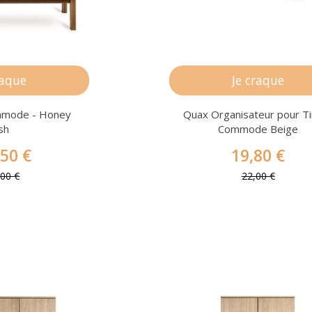
raque
Je craque
mmode - Honey
Quax Organisateur pour Ti
sh
Commode Beige
,50 €
19,80 €
,00 €
22,00 €