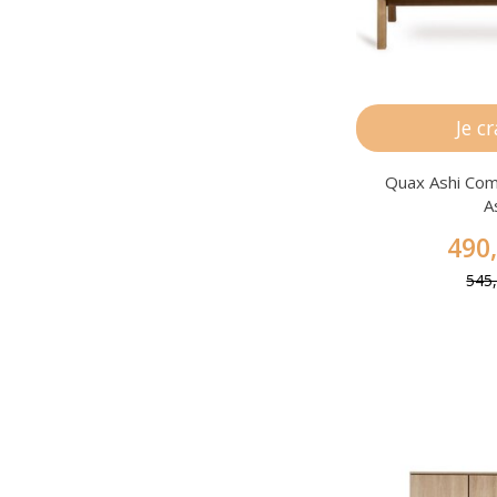
Je c
Quax Ashi Co
A
490
545