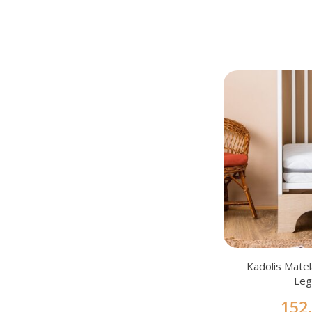
Kadolis Mate
Le
152