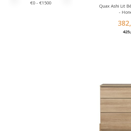
€
0
- €
1500
Quax Ashi Lit 
- Hon
382
425