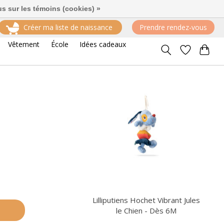
us sur les témoins (cookies) »
Créer ma liste de naissance
Prendre rendez-vous
Trier par
Les plus vus
17 produits
Vêtement
École
Idées cadeaux
Lilliputiens Hochet Vibrant Jules
le Chien - Dès 6M