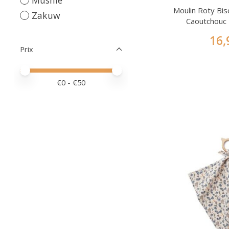
Moulin Roty Bis
Zakuw
Caoutchouc 
16,
Prix
Prix minimum
Price maximum value
€
0
- €
50