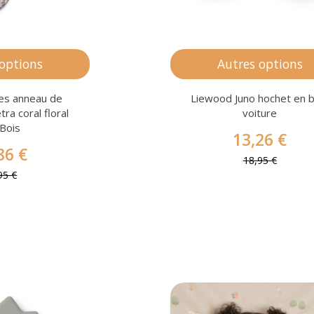
 options
Autres options
es anneau de
Liewood Juno hochet en b
tra coral floral
voiture
 Bois
13,26 €
86 €
18,95 €
95 €