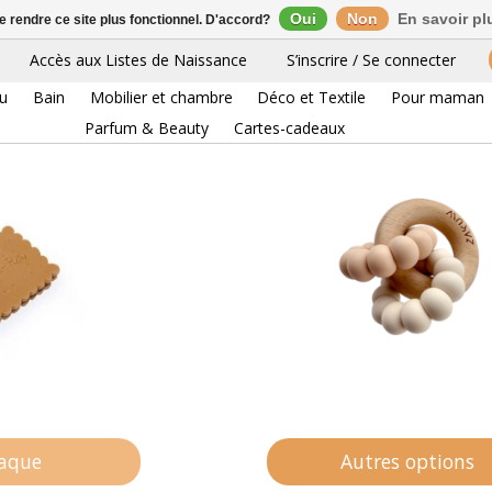
Oui
Non
En savoir pl
de rendre ce site plus fonctionnel. D'accord?
Accès aux Listes de Naissance
S’inscrire / Se connecter
eu
Bain
Mobilier et chambre
Déco et Textile
Pour maman
Parfum & Beauty
Cartes-cadeaux
raque
Autres options