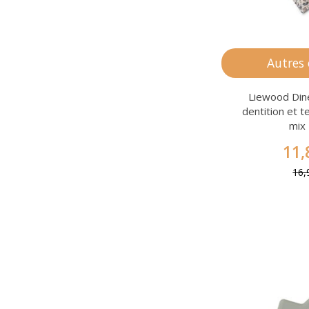
Autres
Liewood Din
dentition et te
mix
11,
16,