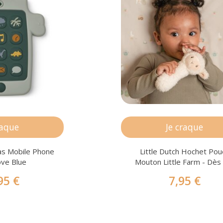
raque
Je craque
s Mobile Phone
Little Dutch Hochet Pou
ove Blue
Mouton Little Farm - Dè
95 €
7,95 €