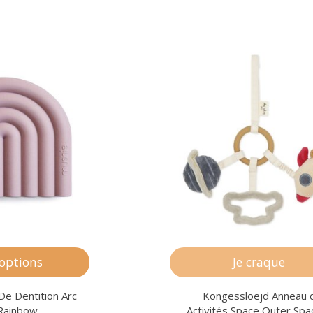
 options
Je craque
De Dentition Arc
Kongessloejd Anneau 
 Rainbow
Activités Space Outer Spa