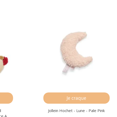
Je craque
d
Jollein Hochet - Lune - Pale Pink
ce A