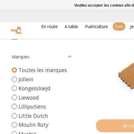
Veuillez accepter les cookies afin 
Collection
En route
A table
Puériculture
Éveil
J
Puce et Pilou
Marques
Toutes les marques
Jollein
Kongessloejd
Liewood
Lilliputiens
Little Dutch
Moulin Roty
Je c
Mushie