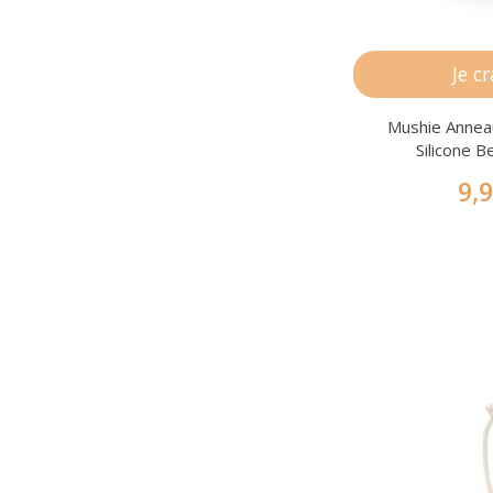
Je c
Mushie Annea
Silicone B
9,