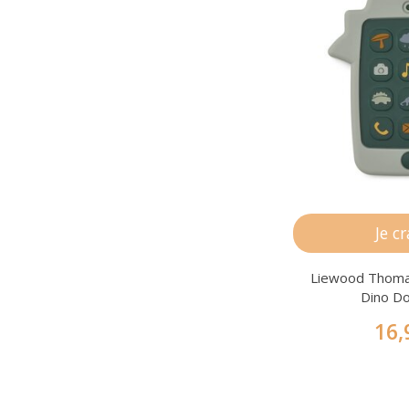
Je c
Liewood Thoma
Dino D
16,