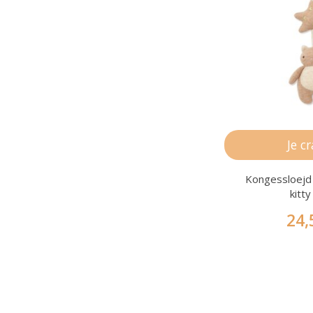
Je c
Kongessloejd 
kitty
24,