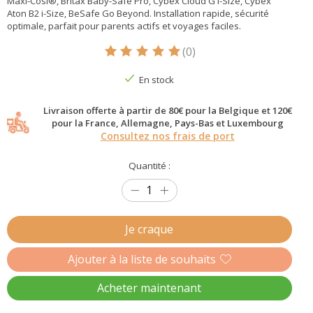
Maxi-Cosi®, Britax Baby-Safe Pro, Cybex Cloud G i-Size, Cybex
Aton B2 i-Size, BeSafe Go Beyond. Installation rapide, sécurité
optimale, parfait pour parents actifs et voyages faciles.
(0)
Ce produit est évalué à
5
sur 5
En stock
Livraison offerte à partir de 80€ pour la Belgique et 120€
pour la France, Allemagne, Pays-Bas et Luxembourg
Consultez nos frais de port
Quantité :
Je craque
Ajouter à la liste de souhaits
Acheter maintenant