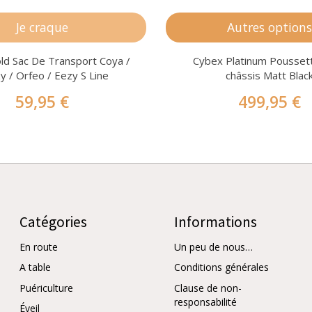
Je craque
Autres option
ld Sac De Transport Coya /
Cybex Platinum Pousset
y / Orfeo / Eezy S Line
châssis Matt Blac
59,95 €
499,95 €
Catégories
Informations
En route
Un peu de nous…
A table
Conditions générales
Puériculture
Clause de non-
responsabilité
Éveil