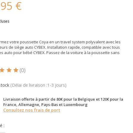
,95 €
cluses
rmez votre poussette Coya en un travel system polyvalent avec les
urs de siège auto CYBEX. Installation rapide, compatible avec tous
es auto pour bébé CYBEX. Passez de la voiture à la poussette sans
(0)
oduit est évalué à
5
sur 5
stock
(Délai de livraison :1-3 jours)
Livraison offerte à partir de 80€ pour la Belgique et 120€ pour la
France, Allemagne, Pays-Bas et Luxembourg
Consultez nos frais de port
é :