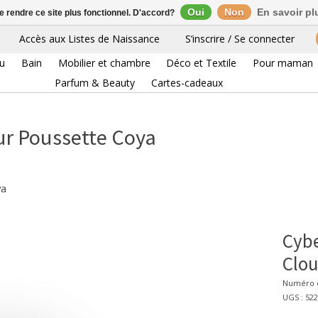
Oui
Non
En savoir pl
de rendre ce site plus fonctionnel. D'accord?
Accès aux Listes de Naissance
S’inscrire / Se connecter
eu
Bain
Mobilier et chambre
Déco et Textile
Pour maman
Parfum & Beauty
Cartes-cadeaux
ur Poussette Coya
ya
Cybe
Clou
Numéro d
UGS : 52