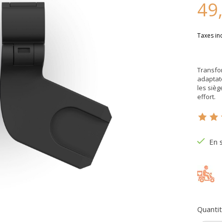
49
Taxes in
Transfo
adaptate
les sièg
effort.
Ce pr
En 
Quantit