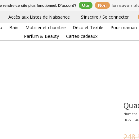
Oui
Non
En savoir pl
de rendre ce site plus fonctionnel. D'accord?
Accès aux Listes de Naissance
S’inscrire / Se connecter
eu
Bain
Mobilier et chambre
Déco et Textile
Pour maman
Parfum & Beauty
Cartes-cadeaux
Quax
Numéro d
UGS : 54
248,