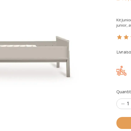
Kit Juni
junior, 
Ce pr
Livrais
Quantit