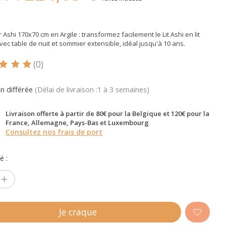
or Ashi 170x70 cm en Argile : transformez facilement le Lit Ashi en lit
avec table de nuit et sommier extensible, idéal jusqu'à 10 ans.
(0)
oduit est évalué à
5
sur 5
on différée
(Délai de livraison :1 à 3 semaines)
Livraison offerte à partir de 80€ pour la Belgique et 120€ pour la
France, Allemagne, Pays-Bas et Luxembourg
Consultez nos frais de port
é :
Je craque