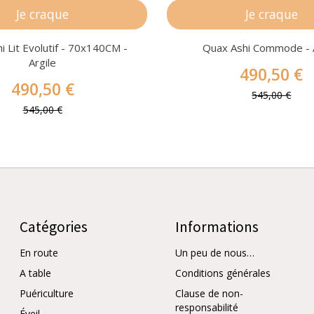
Je craque
Je craque
i Lit Evolutif - 70x140CM -
Quax Ashi Commode - A
Argile
490,50 €
490,50 €
545,00 €
545,00 €
Catégories
Informations
En route
Un peu de nous…
A table
Conditions générales
Puériculture
Clause de non-
responsabilité
Éveil