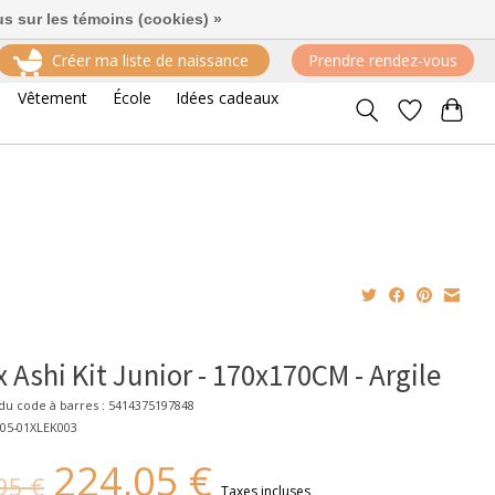
us sur les témoins (cookies) »
Créer ma liste de naissance
Prendre rendez-vous
Vêtement
École
Idées cadeaux
 Ashi Kit Junior - 170x170CM - Argile
u code à barres : 5414375197848
F05-01XLEK003
224,05 €
95 €
Taxes incluses