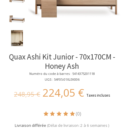
Quax Ashi Kit Junior - 70x170CM -
Honey Ash
Numéro du code à barres : 5414375201118
UGS : 54F05-01XLEK006
224,05 €
248,95 €
Taxes incluses
(0)
Ce produit est évalué à
5
sur 5
Livraison différée
(Délai de livraison :2 à 6 semaines )