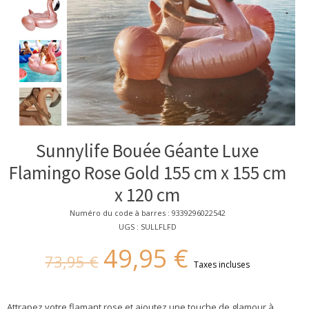
Sunnylife Bouée Géante Luxe
Flamingo Rose Gold 155 cm x 155 cm
x 120 cm
Numéro du code à barres : 9339296022542
UGS : SULLFLFD
49,95 €
73,95 €
Taxes incluses
Attrapez votre flamant rose et ajoutez une touche de glamour à