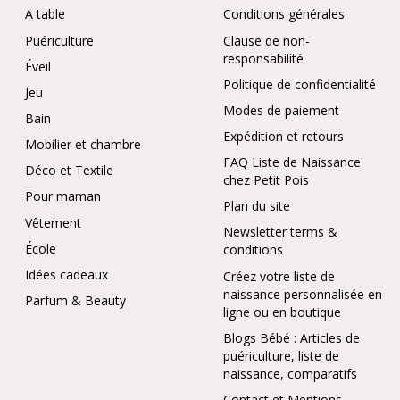
A table
Conditions générales
Puériculture
Clause de non-
responsabilité
Éveil
Politique de confidentialité
Jeu
Modes de paiement
Bain
Expédition et retours
Mobilier et chambre
FAQ Liste de Naissance
Déco et Textile
chez Petit Pois
Pour maman
Plan du site
Vêtement
Newsletter terms &
École
conditions
Idées cadeaux
Créez votre liste de
naissance personnalisée en
Parfum & Beauty
ligne ou en boutique
Blogs Bébé : Articles de
puériculture, liste de
naissance, comparatifs
Contact et Mentions