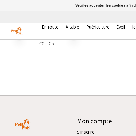
Veuillez accepter les cookies afin 
Prix
En route
A table
Puériculture
Éveil
J
Prix minimum
Price maximum value
€
0
- €
5
Mon compte
S'inscrire