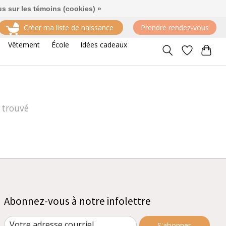
us sur les témoins (cookies) »
Créer ma liste de naissance
Prendre rendez-vous
Trier par
Produits les plus récents
roduits
Vêtement
École
Idées cadeaux
 trouvé
Abonnez-vous à notre infolettre
S'abonner