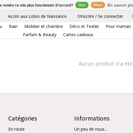
Oui
Non
En savoir pl
de rendre ce site plus fonctionnel. D'accord?
Accès aux Listes de Naissance
S’inscrire / Se connecter
0 p
eu
Bain
Mobilier et chambre
Déco et Textile
Pour maman
Parfum & Beauty
Cartes-cadeaux
Aucun produit n'a été
Catégories
Informations
En route
Un peu de nous…