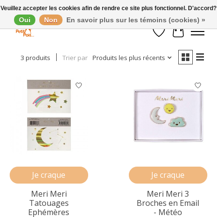
Veuillez accepter les cookies afin de rendre ce site plus fonctionnel. D'accord?
Oui
Non
En savoir plus sur les témoins (cookies) »
Afficher les filtres
Liste de souhaits
Panier
3 produits
Trier par
Produits les plus récents
Je craque
Je craque
Meri Meri
Meri Meri 3
Tatouages
Broches en Email
Ephémères
- Météo