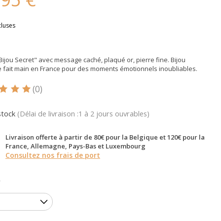
cluses
"Bijou Secret" avec message caché, plaqué or, pierre fine. Bijou
 fait main en France pour des moments émotionnels inoubliables.
(0)
oduit est évalué à
5
sur 5
stock
(Délai de livraison :1 à 2 jours ouvrables)
Livraison offerte à partir de 80€ pour la Belgique et 120€ pour la
France, Allemagne, Pays-Bas et Luxembourg
Consultez nos frais de port
*