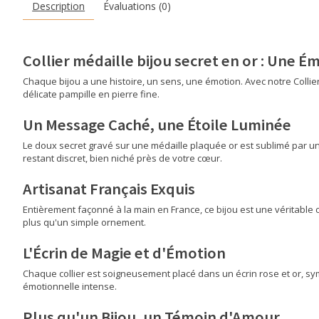
Description
Évaluations (0)
Collier médaille bijou secret en or :
Une Ém
Chaque bijou a une histoire, un sens, une émotion. Avec notre Collie
délicate pampille en pierre fine.
Un Message Caché, une Étoile Luminée
Le doux secret gravé sur une médaille plaquée or est sublimé par un
restant discret, bien niché près de votre cœur.
Artisanat Français Exquis
Entièrement façonné à la main en France, ce bijou est une véritable œ
plus qu'un simple ornement.
L'Écrin de Magie et d'Émotion
Chaque collier est soigneusement placé dans un écrin rose et or, sym
émotionnelle intense.
Plus qu'un Bijou, un Témoin d'Amour