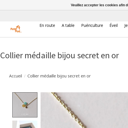
Veuillez accepter les cookies afin 
En route
A table
Puériculture
Éveil
J
Collier médaille bijou secret en or
/
Collier médaille bijou secret en or
Accueil
Product image slideshow Items