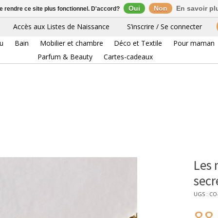
Oui
Non
En savoir pl
de rendre ce site plus fonctionnel. D'accord?
Accès aux Listes de Naissance
S’inscrire / Se connecter
eu
Bain
Mobilier et chambre
Déco et Textile
Pour maman
Parfum & Beauty
Cartes-cadeaux
Les 
secr
UGS : CO
88