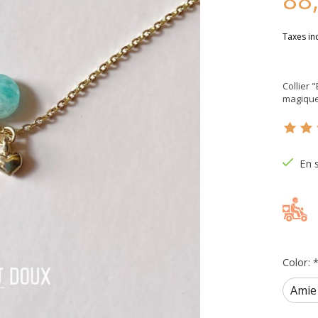
Taxes in
Collier 
magique
Ce pr
En 
Color: