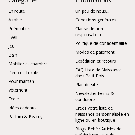
Catégories
Informations
En route
Un peu de nous…
A table
Conditions générales
Puériculture
Clause de non-
responsabilité
Éveil
Politique de confidentialité
Jeu
Modes de paiement
Bain
Expédition et retours
Mobilier et chambre
FAQ Liste de Naissance
Déco et Textile
chez Petit Pois
Pour maman
Plan du site
Vêtement
Newsletter terms &
École
conditions
Idées cadeaux
Créez votre liste de
naissance personnalisée en
Parfum & Beauty
ligne ou en boutique
Blogs Bébé : Articles de
puériculture, liste de