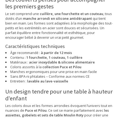
les premiers gestes
Le set comprend une
cuillère, une fourchette et un couteau
, tous
dotés d’un
manche arrondi en silicone antidérapant
qui tient
bien en main. Les formes sont adaptées à la morphologie des tout-
petits et les extrémités en acier sont douces et sécurisées. Un
parfait équilibre entre fonctionnalité et esthétique, pour
encourager bébé à devenir un vrai petit gourmet.
Caractéristiques techniques
Âge recommandé :
à partir de 12 mois
Contenu :
1 fourchette, 1 couteau, 1 cuillère
Matériaux :
acier inoxydable & silicone alimentaire
Coloris assortis à la
collection Puce et Pilou
Manches ergonomiques pour une prise en main facile
Sans BPA ni phtalates – Conforme aux normes CE
Entretien :
lavable au lave-vaisselle
Un design tendre pour une table à hauteur
d’enfant
Les coloris doux et les formes arrondies évoquent l’univers tout en
nuances de
Puce et Pilou
. Ce set se marie parfaitement avec
les
assiettes, gobelets et sets de table Moulin Roty
pour créer une