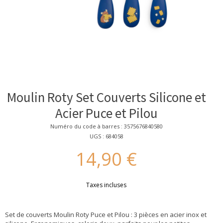
Moulin Roty Set Couverts Silicone et
Acier Puce et Pilou
Numéro du code à barres : 3575676840580
UGS : 684058
14,90 €
Taxes incluses
Set de couverts Moulin Roty Puce et Pilou : 3 pièces en acier inox et