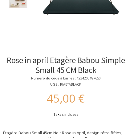
Rose in april Etagère Babou Simple
Small 45 CM Black
Numéro du code à barres : 1234203187650
UGS : RIAETABLACK
45,00 €
Taxes incluses
Étagère Babou Small 45cm Noir Rose in April, design rétro fifties,