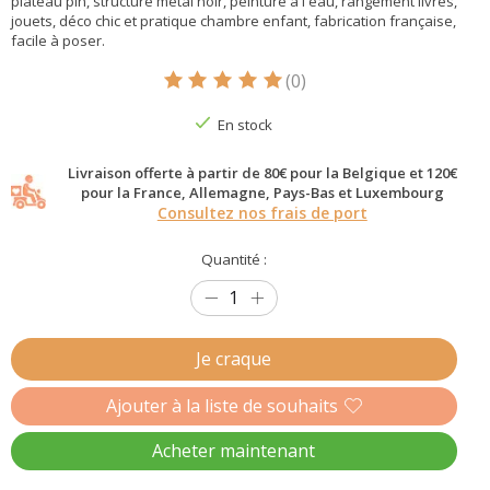
plateau pin, structure métal noir, peinture à l'eau, rangement livres,
jouets, déco chic et pratique chambre enfant, fabrication française,
facile à poser.
(0)
Ce produit est évalué à
5
sur 5
En stock
Livraison offerte à partir de 80€ pour la Belgique et 120€
pour la France, Allemagne, Pays-Bas et Luxembourg
Consultez nos frais de port
Quantité :
Je craque
Ajouter à la liste de souhaits
Acheter maintenant