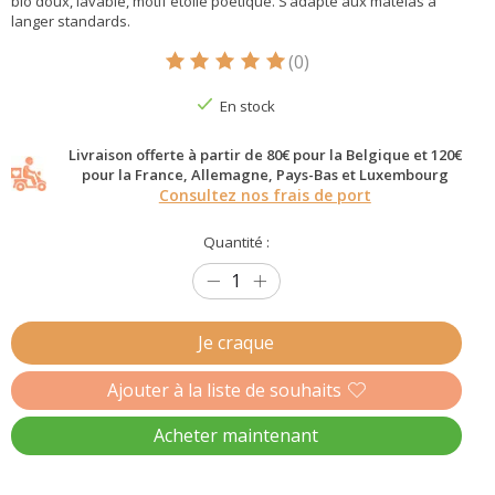
bio doux, lavable, motif étoilé poétique. S’adapte aux matelas à
langer standards.
(0)
Ce produit est évalué à
5
sur 5
En stock
Livraison offerte à partir de 80€ pour la Belgique et 120€
pour la France, Allemagne, Pays-Bas et Luxembourg
Consultez nos frais de port
Quantité :
Je craque
Ajouter à la liste de souhaits
Acheter maintenant