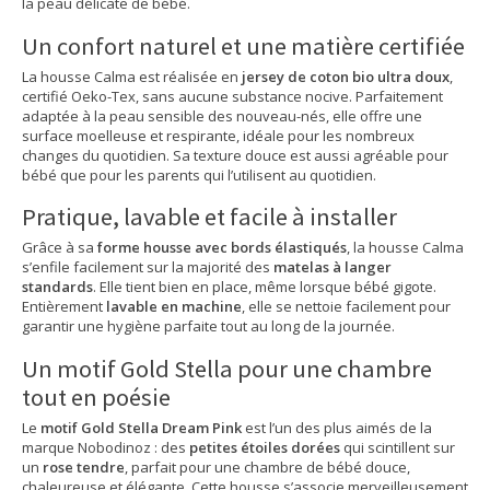
la peau délicate de bébé.
Un confort naturel et une matière certifiée
La housse Calma est réalisée en
jersey de coton bio ultra doux
,
certifié Oeko-Tex, sans aucune substance nocive. Parfaitement
adaptée à la peau sensible des nouveau-nés, elle offre une
surface moelleuse et respirante, idéale pour les nombreux
changes du quotidien. Sa texture douce est aussi agréable pour
bébé que pour les parents qui l’utilisent au quotidien.
Pratique, lavable et facile à installer
Grâce à sa
forme housse avec bords élastiqués
, la housse Calma
s’enfile facilement sur la majorité des
matelas à langer
standards
. Elle tient bien en place, même lorsque bébé gigote.
Entièrement
lavable en machine
, elle se nettoie facilement pour
garantir une hygiène parfaite tout au long de la journée.
Un motif Gold Stella pour une chambre
tout en poésie
Le
motif Gold Stella Dream Pink
est l’un des plus aimés de la
marque Nobodinoz : des
petites étoiles dorées
qui scintillent sur
un
rose tendre
, parfait pour une chambre de bébé douce,
chaleureuse et élégante. Cette housse s’associe merveilleusement