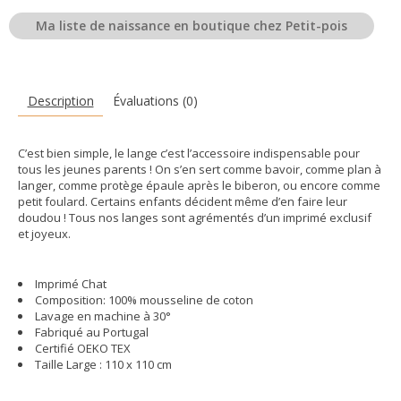
Ma liste de naissance en boutique chez Petit-pois
Description
Évaluations (0)
C’est bien simple, le lange c’est l’accessoire indispensable pour
tous les jeunes parents ! On s’en sert comme bavoir, comme plan à
langer, comme protège épaule après le biberon, ou encore comme
petit foulard. Certains enfants décident même d’en faire leur
doudou ! Tous nos langes sont agrémentés d’un imprimé exclusif
et joyeux.
Imprimé Chat
Composition: 100% mousseline de coton
Lavage en machine à 30°
Fabriqué au Portugal
Certifié OEKO TEX
Taille Large : 110 x 110 cm