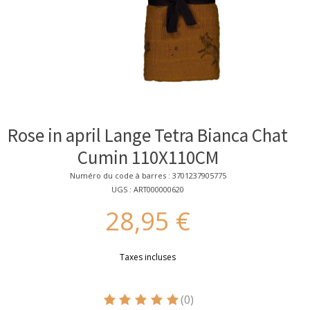
Rose in april Lange Tetra Bianca Chat
Cumin 110X110CM
Numéro du code à barres : 3701237905775
UGS : ART000000620
28,95 €
Taxes incluses
(0)
Ce produit est évalué à
5
sur 5