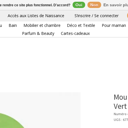
Oui
Non
En savoir pl
de rendre ce site plus fonctionnel. D'accord?
Accès aux Listes de Naissance
S’inscrire / Se connecter
eu
Bain
Mobilier et chambre
Déco et Textile
Pour maman
Parfum & Beauty
Cartes-cadeaux
Moul
Vert
Numéro d
UGS : 67