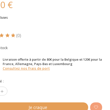
90 €
cluses
(0)
oduit est évalué à
5
sur 5
stock
Livraison offerte à partir de 80€ pour la Belgique et 120€ pour la
France, Allemagne, Pays-Bas et Luxembourg
Consultez nos frais de port
é :
Je craque