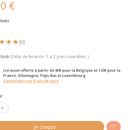
50 €
cluses
(0)
oduit est évalué à
5
sur 5
stock
(Délai de livraison :1 à 2 jours ouvrables )
Livraison offerte à partir de 80€ pour la Belgique et 120€ pour la
France, Allemagne, Pays-Bas et Luxembourg
Consultez nos frais de port
é :
Je craque