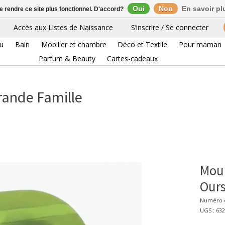
Oui
Non
En savoir pl
de rendre ce site plus fonctionnel. D'accord?
Accès aux Listes de Naissance
S’inscrire / Se connecter
eu
Bain
Mobilier et chambre
Déco et Textile
Pour maman
Parfum & Beauty
Cartes-cadeaux
rande Famille
Moul
Ours
Numéro d
UGS : 63