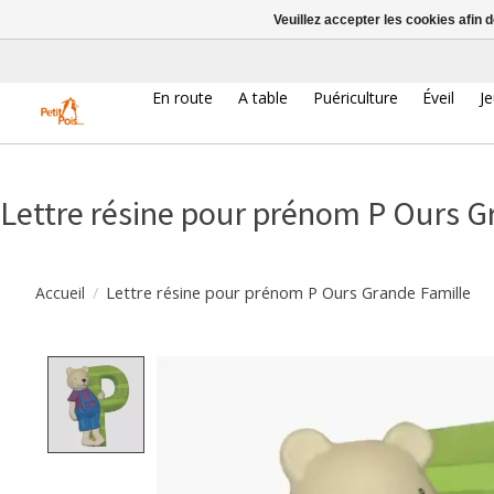
Veuillez accepter les cookies afin 
En route
A table
Puériculture
Éveil
J
Lettre résine pour prénom P Ours G
/
Lettre résine pour prénom P Ours Grande Famille
Accueil
Product image slideshow Items