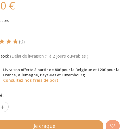
50 €
cluses
(0)
oduit est évalué à
5
sur 5
stock
(Délai de livraison :1 à 2 jours ouvrables )
Livraison offerte à partir de 80€ pour la Belgique et 120€ pour la
France, Allemagne, Pays-Bas et Luxembourg
Consultez nos frais de port
é :
Je craque