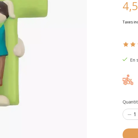
4,
Taxes in
Ce pr
En 
Quantit