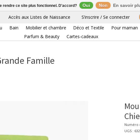
Oui
Non
En savoir pl
de rendre ce site plus fonctionnel. D'accord?
Accès aux Listes de Naissance
S’inscrire / Se connecter
eu
Bain
Mobilier et chambre
Déco et Textile
Pour maman
Parfum & Beauty
Cartes-cadeaux
Grande Famille
Moul
Chie
Numéro d
UGS : 63