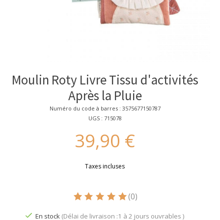
Moulin Roty Livre Tissu d'activités
Après la Pluie
Numéro du code à barres : 3575677150787
UGS : 715078
39,90 €
Taxes incluses
(0)
Ce produit est évalué à
5
sur 5
En stock
(Délai de livraison :1 à 2 jours ouvrables )