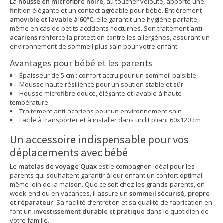
La
housse en microfibre noire
, au toucher velouté, apporte une
finition élégante et un contact agréable pour bébé. Entièrement
amovible et lavable à 60°C
, elle garantit une hygiène parfaite,
même en cas de petits accidents nocturnes. Son traitement
anti-
acariens
renforce la protection contre les allergènes, assurant un
environnement de sommeil plus sain pour votre enfant.
Avantages pour bébé et les parents
Épaisseur de 5 cm : confort accru pour un sommeil paisible
Mousse haute résilience pour un soutien stable et sûr
Housse microfibre douce, élégante et lavable à haute
température
Traitement anti-acariens pour un environnement sain
Facile à transporter et à installer dans un lit pliant 60x120 cm
Un accessoire indispensable pour vos
déplacements avec bébé
Le
matelas de voyage Quax
est le compagnon idéal pour les
parents qui souhaitent garantir à leur enfant un confort optimal
même loin de la maison. Que ce soit chez les grands-parents, en
week-end ou en vacances, il assure un
sommeil sécurisé, propre
et réparateur
. Sa facilité d’entretien et sa qualité de fabrication en
font un
investissement durable et pratique
dans le quotidien de
votre famille.