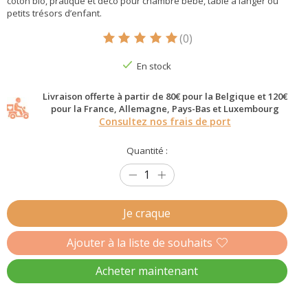
coton bio, pratique et déco pour chambre bébé, table à langer ou
petits trésors d’enfant.
(0)
Ce produit est évalué à
5
sur 5
En stock
Livraison offerte à partir de 80€ pour la Belgique et 120€
pour la France, Allemagne, Pays-Bas et Luxembourg
Consultez nos frais de port
Quantité :
Je craque
Ajouter à la liste de souhaits
Acheter maintenant