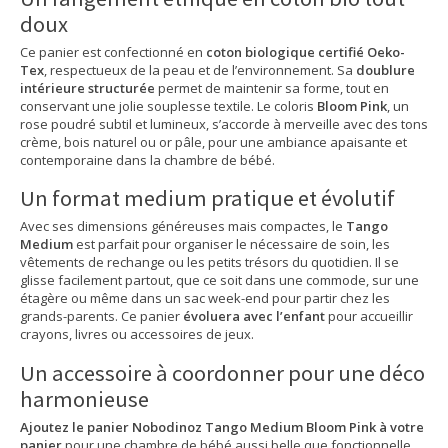
doux
Ce panier est confectionné en
coton biologique certifié Oeko-
Tex
, respectueux de la peau et de l’environnement. Sa
doublure
intérieure structurée
permet de maintenir sa forme, tout en
conservant une jolie souplesse textile. Le coloris
Bloom Pink
, un
rose poudré subtil et lumineux, s’accorde à merveille avec des tons
crème, bois naturel ou or pâle, pour une ambiance apaisante et
contemporaine dans la chambre de bébé.
Un format medium pratique et évolutif
Avec ses dimensions généreuses mais compactes, le
Tango
Medium
est parfait pour organiser le nécessaire de soin, les
vêtements de rechange ou les petits trésors du quotidien. Il se
glisse facilement partout, que ce soit dans une commode, sur une
étagère ou même dans un sac week-end pour partir chez les
grands-parents. Ce panier
évoluera avec l’enfant
pour accueillir
crayons, livres ou accessoires de jeux.
Un accessoire à coordonner pour une déco
harmonieuse
Ajoutez le panier Nobodinoz Tango Medium Bloom Pink à votre
panier
pour une chambre de bébé aussi belle que fonctionnelle.