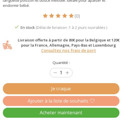
languette poisson et douce mélodie. Idéale pour apaiser et
endormir bébé.
(0)
Ce produit est évalué à
5
sur 5
En stock
(Délai de livraison :1 à 2 jours ouvrables )
Livraison offerte à partir de 80€ pour la Belgique et 120€
pour la France, Allemagne, Pays-Bas et Luxembourg
Consultez nos frais de port
Quantité :
Je craque
Ajouter à la liste de souhaits
Acheter maintenant