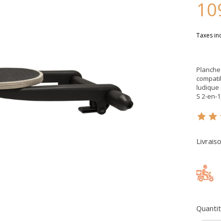
10
Taxes in
Planche 
compatib
ludique 
S 2-en-1
Ce pr
Livrais
Quantit