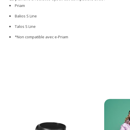
Priam
Balios S Line
Talos S Line
*Non compatible avec e-Priam
Articles du carrousel de produits