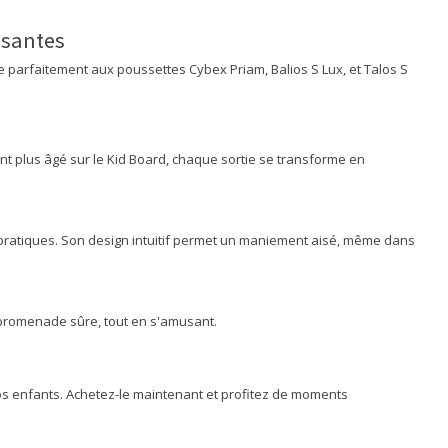
usantes
e parfaitement aux poussettes Cybex Priam, Balios S Lux, et Talos S
nt plus âgé sur le Kid Board, chaque sortie se transforme en
us pratiques. Son design intuitif permet un maniement aisé, même dans
e promenade sûre, tout en s'amusant.
vos enfants. Achetez-le maintenant et profitez de moments