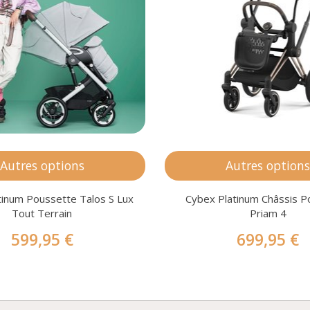
Autres options
Autres option
tinum Poussette Talos S Lux
Cybex Platinum Châssis P
Tout Terrain
Priam 4
599,95 €
699,95 €