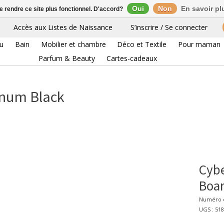
Oui
Non
En savoir pl
de rendre ce site plus fonctionnel. D'accord?
Accès aux Listes de Naissance
S’inscrire / Se connecter
eu
Bain
Mobilier et chambre
Déco et Textile
Pour maman
Parfum & Beauty
Cartes-cadeaux
inum Black
Cybe
Boar
Numéro d
UGS : 51