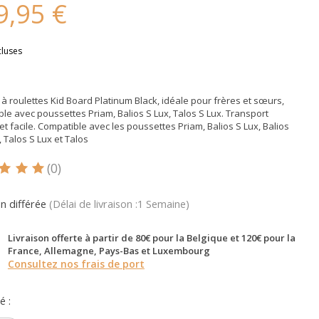
9,95 €
cluses
à roulettes Kid Board Platinum Black, idéale pour frères et sœurs,
le avec poussettes Priam, Balios S Lux, Talos S Lux. Transport
et facile. Compatible avec les poussettes Priam, Balios S Lux, Balios
, Talos S Lux et Talos
(0)
oduit est évalué à
5
sur 5
on différée
(Délai de livraison :1 Semaine)
Livraison offerte à partir de 80€ pour la Belgique et 120€ pour la
France, Allemagne, Pays-Bas et Luxembourg
Consultez nos frais de port
é :