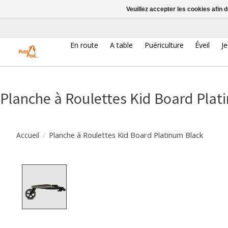
Veuillez accepter les cookies afin 
En route
A table
Puériculture
Éveil
J
Planche à Roulettes Kid Board Plat
/
Planche à Roulettes Kid Board Platinum Black
Accueil
Product image slideshow Items