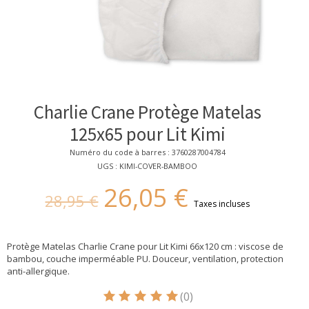
Charlie Crane Protège Matelas
125x65 pour Lit Kimi
Numéro du code à barres : 3760287004784
UGS : KIMI-COVER-BAMBOO
26,05 €
28,95 €
Taxes incluses
Protège Matelas Charlie Crane pour Lit Kimi 66x120 cm : viscose de
bambou, couche imperméable PU. Douceur, ventilation, protection
anti-allergique.
(0)
Ce produit est évalué à
5
sur 5