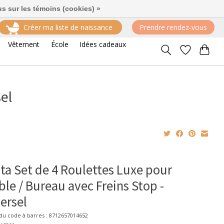
us sur les témoins (cookies) »
Créer ma liste de naissance
Prendre rendez-vous
Vêtement
École
Idées cadeaux
el
ta Set de 4 Roulettes Luxe pour
le / Bureau avec Freins Stop -
ersel
u code à barres : 8712657014652