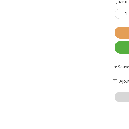
Quantit
♥ Sauve
Ajou