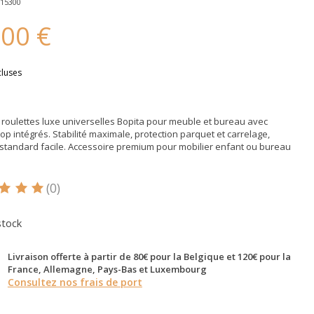
815300
,00 €
cluses
 roulettes luxe universelles Bopita pour meuble et bureau avec
top intégrés. Stabilité maximale, protection parquet et carrelage,
 standard facile. Accessoire premium pour mobilier enfant ou bureau
(0)
oduit est évalué à
5
sur 5
stock
Livraison offerte à partir de 80€ pour la Belgique et 120€ pour la
France, Allemagne, Pays-Bas et Luxembourg
Consultez nos frais de port