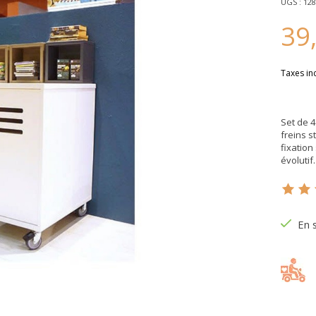
UGS : 12
39
Taxes in
Set de 4
freins s
fixation
évolutif.
Ce pr
En 