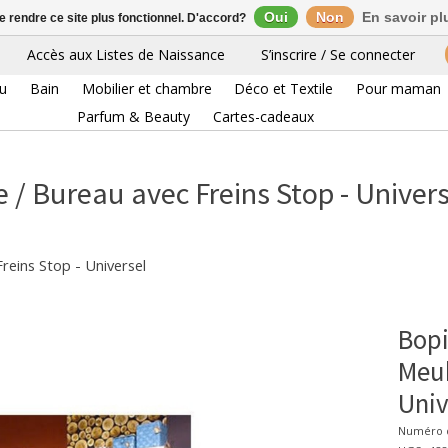
Oui
Non
En savoir pl
de rendre ce site plus fonctionnel. D'accord?
Accès aux Listes de Naissance
S’inscrire / Se connecter
eu
Bain
Mobilier et chambre
Déco et Textile
Pour maman
Parfum & Beauty
Cartes-cadeaux
 / Bureau avec Freins Stop - Univers
reins Stop - Universel
Bopi
Meub
Univ
Numéro d