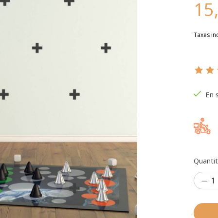
15
Taxes in
Ce pr
En 
Quantit