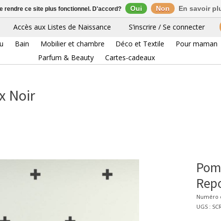
Oui
Non
En savoir pl
de rendre ce site plus fonctionnel. D'accord?
Accès aux Listes de Naissance
S’inscrire / Se connecter
eu
Bain
Mobilier et chambre
Déco et Textile
Pour maman
Parfum & Beauty
Cartes-cadeaux
x Noir
Pom 
Repo
Numéro d
UGS : SC