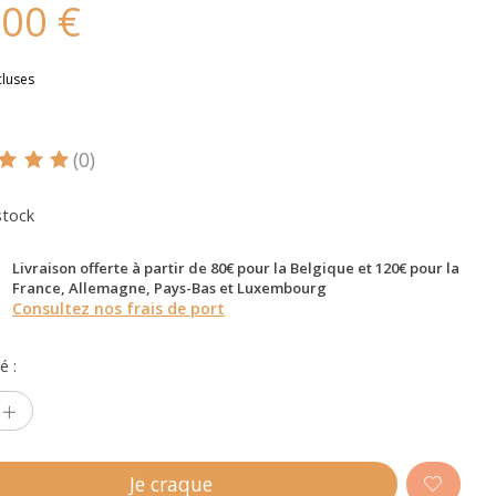
,00 €
cluses
(0)
oduit est évalué à
5
sur 5
stock
Livraison offerte à partir de 80€ pour la Belgique et 120€ pour la
France, Allemagne, Pays-Bas et Luxembourg
Consultez nos frais de port
é :
Je craque