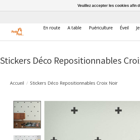
Veuillez accepter les cookies afin 
En route
A table
Puériculture
Éveil
J
Stickers Déco Repositionnables Croi
/
Stickers Déco Repositionnables Croix Noir
Accueil
Product image slideshow Items