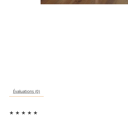
Évaluations (0)
★
★
★
★
★