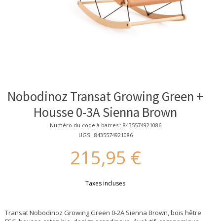
Nobodinoz Transat Growing Green +
Housse 0-3A Sienna Brown
Numéro du code à barres : 8435574921086
UGS : 8435574921086
215,95 €
Taxes incluses
Transat Nobodinoz Growing Green 0-2A Sienna Brown, bois hêtre