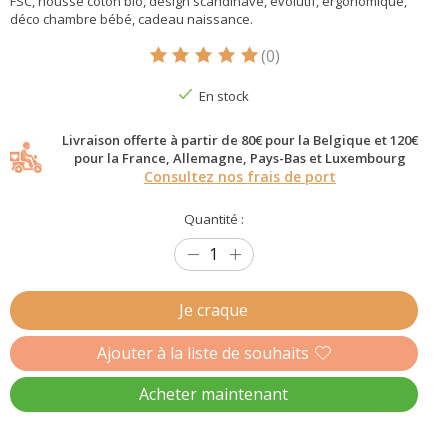
FSC, housse coton bio, design scandinave, évolutif, ergonomique,
déco chambre bébé, cadeau naissance.
(0)
Ce produit est évalué à
5
sur 5
En stock
Livraison offerte à partir de 80€ pour la Belgique et 120€
pour la France, Allemagne, Pays-Bas et Luxembourg
Consultez nos frais de port
Quantité :
Je craque
Ajouter à la liste de souhaits
Acheter maintenant