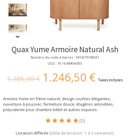
Quax Yume Armoire Natural Ash
Numéro du code à barres : 5414375198531
UGS : 76 16 NM04-003
1.246,50 €
1.385,00 €
Taxes incluses
Armoire Yume en frêne naturel, design courbes élégantes,
ouverture à pousser, fermeture douce, étagères amovibles,
polyvalente pour chambre bébé et autres espaces.
(0)
Ce produit est évalué à
5
sur 5
Livraison différée
(Délai de livraison :1 à 3 semaines)