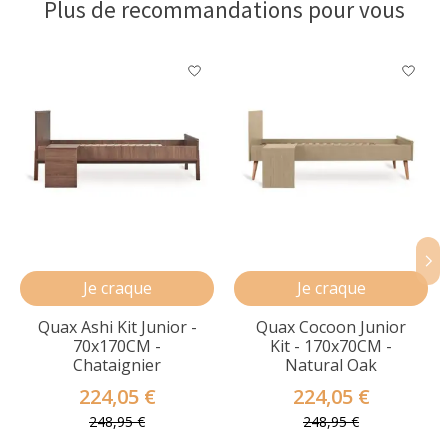
Plus de recommandations pour vous
Articles du carrousel de produits
Je craque
Je craque
Quax Ashi Kit Junior -
Quax Cocoon Junior
70x170CM -
Kit - 170x70CM -
Chataignier
Natural Oak
224,05 €
224,05 €
248,95 €
248,95 €