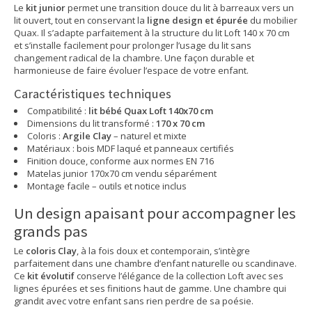
Le
kit junior
permet une transition douce du lit à barreaux vers un
lit ouvert, tout en conservant la
ligne design et épurée
du mobilier
Quax. Il s’adapte parfaitement à la structure du lit Loft 140 x 70 cm
et s’installe facilement pour prolonger l’usage du lit sans
changement radical de la chambre. Une façon durable et
harmonieuse de faire évoluer l’espace de votre enfant.
Caractéristiques techniques
Compatibilité :
lit bébé Quax Loft 140x70 cm
Dimensions du lit transformé :
170 x 70 cm
Coloris :
Argile Clay
– naturel et mixte
Matériaux : bois MDF laqué et panneaux certifiés
Finition douce, conforme aux normes EN 716
Matelas junior 170x70 cm vendu séparément
Montage facile – outils et notice inclus
Un design apaisant pour accompagner les
grands pas
Le
coloris Clay
, à la fois doux et contemporain, s’intègre
parfaitement dans une chambre d’enfant naturelle ou scandinave.
Ce
kit évolutif
conserve l’élégance de la collection Loft avec ses
lignes épurées et ses finitions haut de gamme. Une chambre qui
grandit avec votre enfant sans rien perdre de sa poésie.