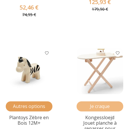
125,93 €
52,46 €
179,90 €
74,95 €
Autres options
Je craque
Plantoys Zèbre en
Kongessloejd
Bois 12M+
Jouet planche à
repasser pour