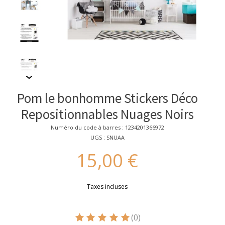
Pom le bonhomme Stickers Déco
Repositionnables Nuages Noirs
Numéro du code à barres : 1234201366972
UGS : SNUAA
15,00 €
Taxes incluses
(0)
Ce produit est évalué à
5
sur 5