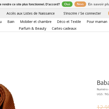
Oui
Non
En savoir pl
de rendre ce site plus fonctionnel. D'accord?
Accès aux Listes de Naissance
S’inscrire / Se connecter
eu
Bain
Mobilier et chambre
Déco et Textile
Pour maman
Parfum & Beauty
Cartes-cadeaux
Baba
Numéro d
UGS : TI
12,9