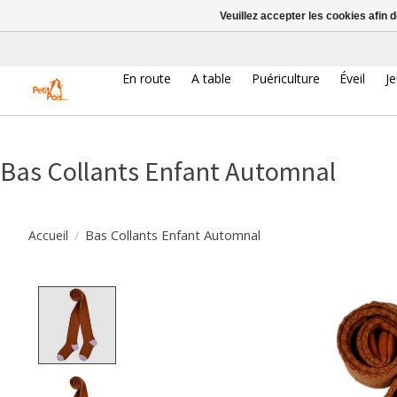
Veuillez accepter les cookies afin 
En route
A table
Puériculture
Éveil
J
Bas Collants Enfant Automnal
/
Bas Collants Enfant Automnal
Accueil
Product image slideshow Items