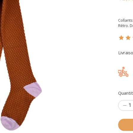
Collants
Rétro. 
Ce pr
Livrais
Quantit