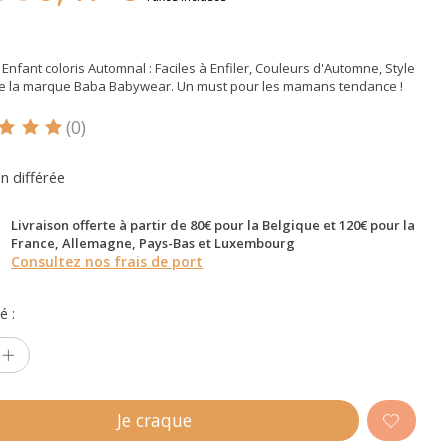
 Enfant coloris Automnal : Faciles à Enfiler, Couleurs d'Automne, Style
De la marque Baba Babywear. Un must pour les mamans tendance !
(0)
oduit est évalué à
5
sur 5
on différée
Livraison offerte à partir de 80€ pour la Belgique et 120€ pour la
France, Allemagne, Pays-Bas et Luxembourg
Consultez nos frais de port
é :
Je craque