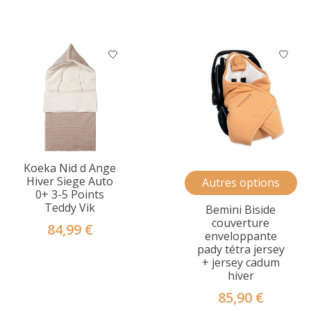
Koeka Nid d Ange
Hiver Siege Auto
Autres options
0+ 3-5 Points
Teddy Vik
Bemini Biside
couverture
84,99 €
enveloppante
pady tétra jersey
+ jersey cadum
hiver
85,90 €