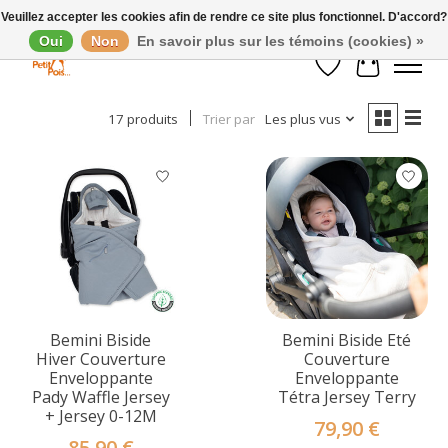
Veuillez accepter les cookies afin de rendre ce site plus fonctionnel. D'accord?
Oui
Non
En savoir plus sur les témoins (cookies) »
Afficher les filtres
Liste de souhaits
Panier
17 produits
Trier par
Les plus vus
Bemini Biside
Bemini Biside Eté
Hiver Couverture
Couverture
Enveloppante
Enveloppante
Pady Waffle Jersey
Tétra Jersey Terry
+ Jersey 0-12M
79,90 €
85,90 €