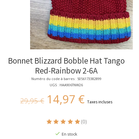
Bonnet Blizzard Bobble Hat Tango
Red-Rainbow 2-6A
Numéro du code à barres : 5056173382899
UGS : HAA906TNW26
14,97 €
29,95 €
Taxes incluses
(0)
Ce produit est évalué à
5
sur 5
En stock