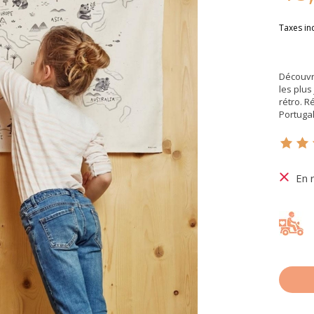
Taxes in
Découvre
les plus
rétro. 
Portugal
Ce pr
En 