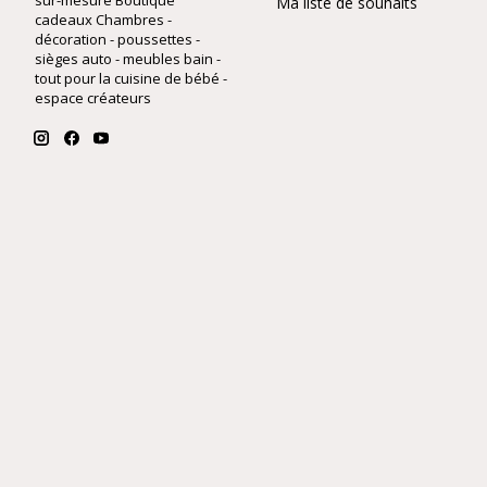
sur-mesure Boutique
Ma liste de souhaits
cadeaux Chambres -
décoration - poussettes -
sièges auto - meubles bain -
tout pour la cuisine de bébé -
espace créateurs