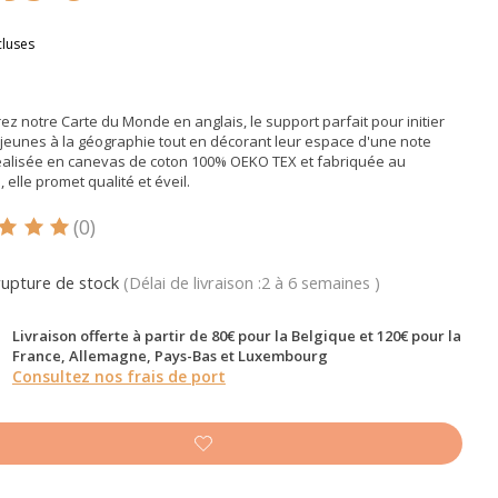
cluses
z notre Carte du Monde en anglais, le support parfait pour initier
 jeunes à la géographie tout en décorant leur espace d'une note
Réalisée en canevas de coton 100% OEKO TEX et fabriquée au
, elle promet qualité et éveil.
(0)
oduit est évalué à
5
sur 5
rupture de stock
(Délai de livraison :2 à 6 semaines )
Livraison offerte à partir de 80€ pour la Belgique et 120€ pour la
France, Allemagne, Pays-Bas et Luxembourg
Consultez nos frais de port