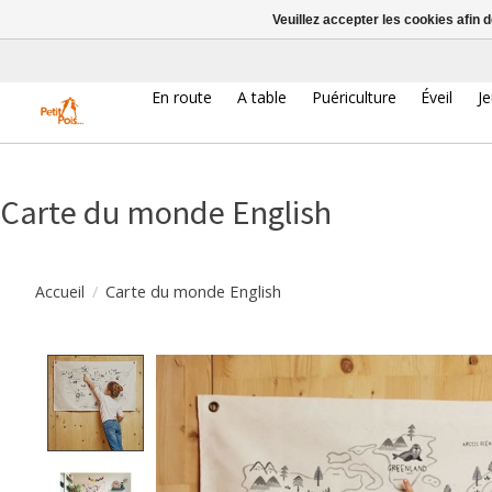
Veuillez accepter les cookies afin 
En route
A table
Puériculture
Éveil
J
Carte du monde English
/
Carte du monde English
Accueil
Product image slideshow Items