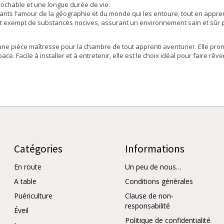
prochable et une longue durée de vie.
ants l'amour de la géographie et du monde qui les entoure, tout en appren
t est exempt de substances nocives, assurant un environnement sain et sûr 
 une pièce maîtresse pour la chambre de tout apprenti aventurier. Elle pro
ce. Facile à installer et à entretenir, elle est le choix idéal pour faire rê
Catégories
Informations
En route
Un peu de nous…
A table
Conditions générales
Puériculture
Clause de non-
responsabilité
Éveil
Politique de confidentialité