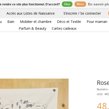
Oui
Non
En savoir pl
de rendre ce site plus fonctionnel. D'accord?
Accès aux Listes de Naissance
S’inscrire / Se connecter
eu
Bain
Mobilier et chambre
Déco et Textile
Pour maman
Parfum & Beauty
Cartes-cadeaux
Rose
Numéro d
UGS : W
48