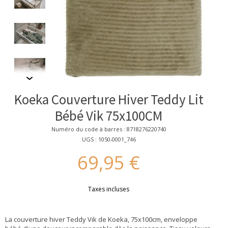
Koeka Couverture Hiver Teddy Lit
Bébé Vik 75x100CM
Numéro du code à barres : 8718276220740
UGS : 1050-0001_746
69,95 €
Taxes incluses
La couverture hiver Teddy Vik de Koeka, 75x100cm, enveloppe