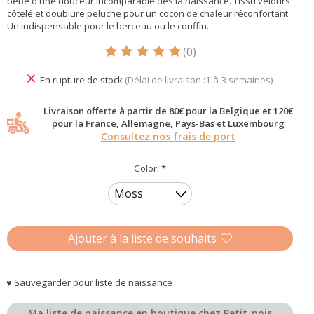
bébé d'une douceur incomparable dès la naissance. Tissu velours
côtelé et doublure peluche pour un cocon de chaleur réconfortant.
Un indispensable pour le berceau ou le couffin.
(0)
Ce produit est évalué à
5
sur 5
En rupture de stock
(Délai de livraison :1 à 3 semaines)
Livraison offerte à partir de 80€ pour la Belgique et 120€
pour la France, Allemagne, Pays-Bas et Luxembourg
Consultez nos frais de port
Color:
*
Ajouter à la liste de souhaits
♥ Sauvegarder pour liste de naissance
Ma liste de naissance en boutique chez Petit-pois