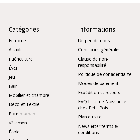
Catégories
Informations
En route
Un peu de nous…
A table
Conditions générales
Puériculture
Clause de non-
responsabilité
Éveil
Politique de confidentialité
Jeu
Modes de paiement
Bain
Expédition et retours
Mobilier et chambre
FAQ Liste de Naissance
Déco et Textile
chez Petit Pois
Pour maman
Plan du site
Vêtement
Newsletter terms &
École
conditions