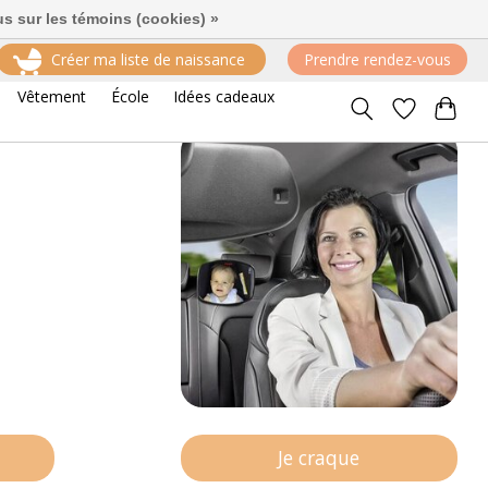
us sur les témoins (cookies) »
Créer ma liste de naissance
Prendre rendez-vous
Trier par
Produits les plus récents
roduits
Vêtement
École
Idées cadeaux
Je craque