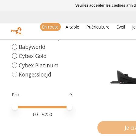
Veuillez accepter les cookies afin 
Marques
En route
A table
Puériculture
Éveil
J
Toutes les marques
Babyworld
Cybex Gold
Cybex Platinum
Kongessloejd
Prix
Prix minimum
Price maximum value
€
0
- €
250
Je c