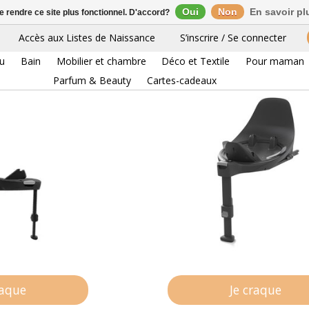
Oui
Non
En savoir pl
de rendre ce site plus fonctionnel. D'accord?
Accès aux Listes de Naissance
S’inscrire / Se connecter
6 p
eu
Bain
Mobilier et chambre
Déco et Textile
Pour maman
Parfum & Beauty
Cartes-cadeaux
raque
Je craque