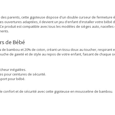
t des parents, cette gigoteuse dispose d'un double curseur de fermeture éc
 ses ouvertures adaptées, il devient un jeu d'enfant d'installer votre bébé
 Ce produit est compatible avec tous les modèles de sièges auto, nacelles 
ments.
urs de Bébé
de bambou et 20% de coton, créant un tissu doux au toucher, respirant et
ouche de gaieté et de style au repos de votre enfant, faisant de chaque s
îcheur inégalées.
es pour ceintures de sécurité.
nsport pour bébé.
 confort et de sécurité avec cette gigoteuse en mousseline de bambou.