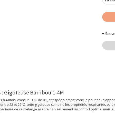
♥ Sauve
ts : Gigoteuse Bambou 1-4M
 1 à 4 mois, avec un TOG de 0.5, est spécialement conçue pour enveloppe
ntre 22 et 27°C, cette gigoteuse combine les propriétés respirantes et l
 supérieure de ce mélange assure non seulement un confort optimal mais au