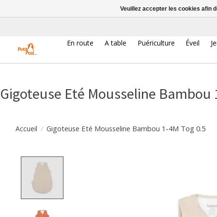
Veuillez accepter les cookies afin 
En route
A table
Puériculture
Éveil
J
Gigoteuse Eté Mousseline Bambou 
/
Gigoteuse Eté Mousseline Bambou 1-4M Tog 0.5
Accueil
Product image slideshow Items