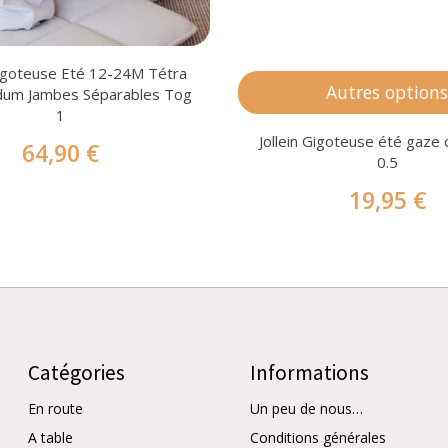
igoteuse Eté 12-24M Tétra
Autres option
dum Jambes Séparables Tog
1
Jollein Gigoteuse été gaze
64,90 €
0.5
19,95 €
Catégories
Informations
En route
Un peu de nous…
A table
Conditions générales