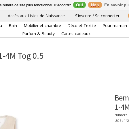
Oui
Non
En savoir pl
de rendre ce site plus fonctionnel. D'accord?
Accès aux Listes de Naissance
S’inscrire / Se connecter
eu
Bain
Mobilier et chambre
Déco et Textile
Pour maman
Parfum & Beauty
Cartes-cadeaux
1-4M Tog 0.5
Bemi
1-4M
Numéro d
UGS : 1