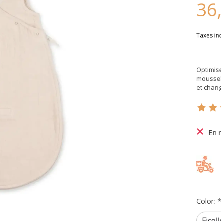
36
Taxes in
Optimis
mousseli
et chang
Ce pr
En 
Color: