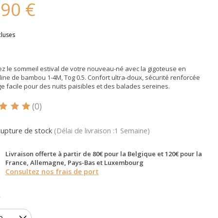
,90 €
cluses
ez le sommeil estival de votre nouveau-né avec la gigoteuse en
ne de bambou 1-4M, Tog 0.5. Confort ultra-doux, sécurité renforcée
e facile pour des nuits paisibles et des balades sereines.
(0)
oduit est évalué à
5
sur 5
rupture de stock
(Délai de livraison :1 Semaine)
Livraison offerte à partir de 80€ pour la Belgique et 120€ pour la
France, Allemagne, Pays-Bas et Luxembourg
Consultez nos frais de port
*