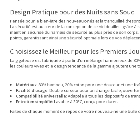
Design Pratique pour des Nuits sans Souci
Pensée pour le bien-être des nouveaux-nés et la tranquillité d'espri
La sécurité est au cœur de la conception de ce nid douillet : grâce à
maintien sécurisé du harnais de sécurité au plus près de son corps.
points, garantissant ainsi une sécurité optimale lors de vos déplace
Choisissez le Meilleur pour les Premiers Jo
La gigoteuse est fabriquée à partir d'un mélange harmonieux de 80% 
les couleurs vives et le design tendance de la gamme ajoutent une t
Matériaux
: 80% bambou, 20% coton pour une douceur et une fra
Facilité d'usage
: Double curseur pour un change facile, ouvertur
Compatibilité universelle
: Adaptée à tous les dispositifs de tra
Entretien simplifié
: Lavable à 30°C, conçu pour durer.
Faites de chaque moment de repos de votre nouveau-né une bulle de