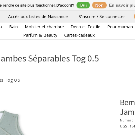
Oui
Non
En savoir pl
de rendre ce site plus fonctionnel. D'accord?
Accès aux Listes de Naissance
S’inscrire / Se connecter
eu
Bain
Mobilier et chambre
Déco et Textile
Pour maman
Parfum & Beauty
Cartes-cadeaux
Jambes Séparables Tog 0.5
es Tog 0.5
Bemi
Jamb
Numéro d
UGS : 15