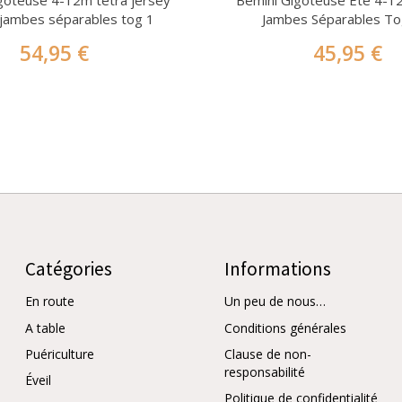
goteuse 4-12m tétra jersey
Bemini Gigoteuse Eté 4-1
jambes séparables tog 1
Jambes Séparables To
54,95 €
45,95 €
Catégories
Informations
En route
Un peu de nous…
A table
Conditions générales
Puériculture
Clause de non-
responsabilité
Éveil
Politique de confidentialité