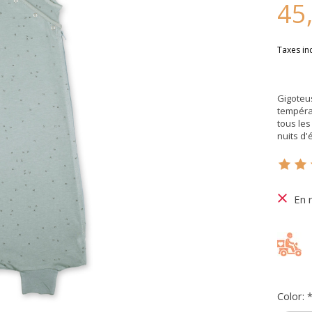
45
Taxes in
Gigoteus
températ
tous le
nuits d'
Ce pr
En 
Color: