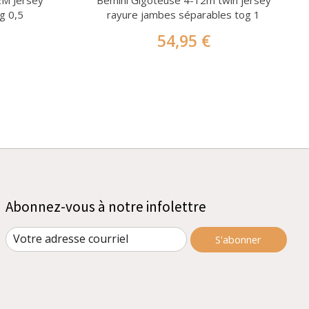
2M Jersey
Bemini Gigoteuse 4-12m twin jersey
g 0,5
rayure jambes séparables tog 1
54,95 €
Abonnez-vous à notre infolettre
S'abonner