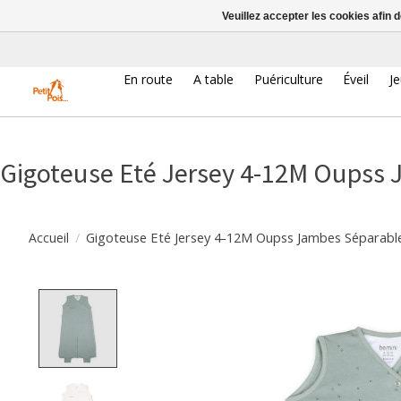
Veuillez accepter les cookies afin 
En route
A table
Puériculture
Éveil
J
Gigoteuse Eté Jersey 4-12M Oupss 
/
Gigoteuse Eté Jersey 4-12M Oupss Jambes Séparabl
Accueil
Product image slideshow Items