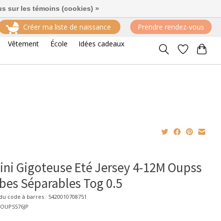
us sur les témoins (cookies) »
Créer ma liste de naissance
Prendre rendez-vous
Vêtement
École
Idées cadeaux
ni Gigoteuse Eté Jersey 4-12M Oupss
es Séparables Tog 0.5
u code à barres : 5420010708751
4OUPSS76JP