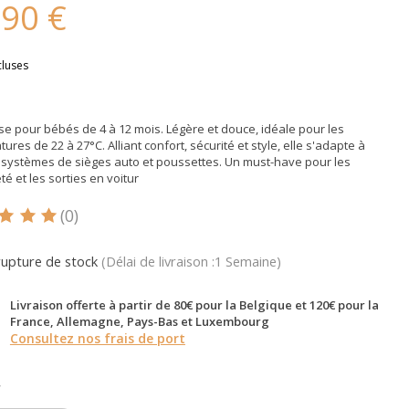
,90 €
cluses
e pour bébés de 4 à 12 mois. Légère et douce, idéale pour les
ures de 22 à 27°C. Alliant confort, sécurité et style, elle s'adapte à
s systèmes de sièges auto et poussettes. Un must-have pour les
été et les sorties en voitur
(0)
oduit est évalué à
5
sur 5
rupture de stock
(Délai de livraison :1 Semaine)
Livraison offerte à partir de 80€ pour la Belgique et 120€ pour la
France, Allemagne, Pays-Bas et Luxembourg
Consultez nos frais de port
*