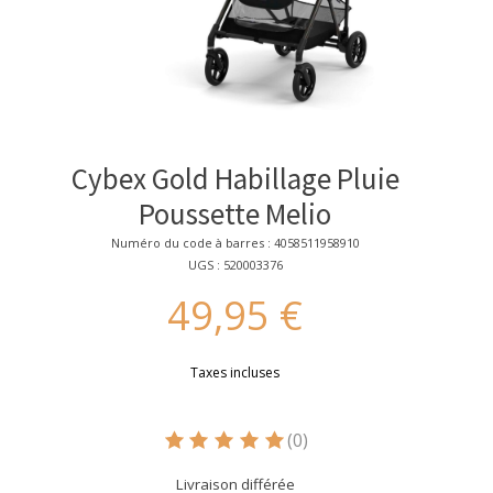
Cybex Gold Habillage Pluie
Poussette Melio
Numéro du code à barres : 4058511958910
UGS : 520003376
49,95 €
Taxes incluses
(0)
Ce produit est évalué à
5
sur 5
Livraison différée