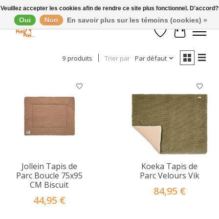
Veuillez accepter les cookies afin de rendre ce site plus fonctionnel. D'accord?
Oui
Non
En savoir plus sur les témoins (cookies) »
Afficher les filtres
Liste de souhaits
Panier
9 produits
Trier par
Par défaut
Jollein Tapis de
Koeka Tapis de
Parc Boucle 75x95
Parc Velours Vik
CM Biscuit
84,95 €
44,95 €