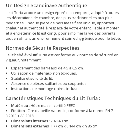
Un Design Scandinave Authentique
Le lit Turia arbore un design épuré et intemporel, adapté à toutes
les décorations de chambre, des plus traditionnelles aux plus
modernes. Chaque pièce de bois massif est unique, apportant
chaleur et authenticité à l’espace de votre enfant. Facile à monter
et à entretenir, ce lit est conçu pour simplifier la vie des parents
tout en offrant un environnement sain et hygiénique pour le bébé.
Normes de Sécurité Respectées
Le lit bébé évolutif Turia est conforme aux normes de sécurité en
vigueur, notamment :
Espacement des barreaux de 4,5 à 6,5 cm.
Utilisation de matériaux non toxiques.
Stabilité et solidité du lit.
Absence de pièces saillantes ou coupantes.
Instructions de montage claires incluses.
Caractéristiques Techniques du Lit Turia :
Matériau
: Hêtre massif certifié PEFC
Finition
: Cire d'abeille naturelle, conforme à la norme EN 71-
3:2013 + A3:2018
Dimensions internes
: 70x140 cm
Dimensions externes
: l 77 cm x L 144 cm x h 86 cm