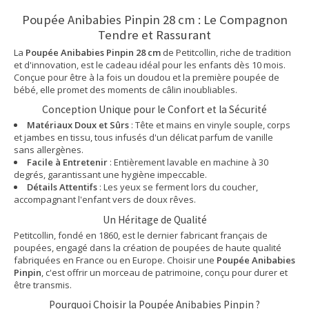
Poupée Anibabies Pinpin 28 cm : Le Compagnon
Tendre et Rassurant
La
Poupée Anibabies Pinpin 28 cm
de Petitcollin, riche de tradition
et d'innovation, est le cadeau idéal pour les enfants dès 10 mois.
Conçue pour être à la fois un doudou et la première poupée de
bébé, elle promet des moments de câlin inoubliables.
Conception Unique pour le Confort et la Sécurité
Matériaux Doux et Sûrs
: Tête et mains en vinyle souple, corps
et jambes en tissu, tous infusés d'un délicat parfum de vanille
sans allergènes.
Facile à Entretenir
: Entièrement lavable en machine à 30
degrés, garantissant une hygiène impeccable.
Détails Attentifs
: Les yeux se ferment lors du coucher,
accompagnant l'enfant vers de doux rêves.
Un Héritage de Qualité
Petitcollin, fondé en 1860, est le dernier fabricant français de
poupées, engagé dans la création de poupées de haute qualité
fabriquées en France ou en Europe. Choisir une
Poupée Anibabies
Pinpin
, c'est offrir un morceau de patrimoine, conçu pour durer et
être transmis.
Pourquoi Choisir la Poupée Anibabies Pinpin ?