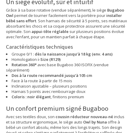
Un siège évolutif, sûr et intuitif
Grâce à sa base rotative (vendue séparément), le siège
Bugaboo
Owl
permet de tourner facilement vers la portière pour
installer
bébé sans effort
. Son harnais de sécurité à 5 points, ses matériaux
absorbant les chocs et sa coque protectrice assurent une sécurité
optimale. Son
appui-tête réglable
sur plusieurs positions évolue
avec l’enfant, pour un maintien parfait à chaque étape.
Caractéristiques techniques
Groupe 0/1 :
dès la naissance jusqu’à 18 kg (env. 4 ans)
Homologation
i-Size (R129)
Rotation 360°
avec base Bugaboo 360 ISOFIX (vendue
séparément)
Dos à la route recommandé jusqu’à 105 cm
Face à la route à partir de 15 mois
Inclinaison ajustable – plusieurs positions
Harnais 5 points avec rembourrage doux
Coloris : noir élégant
, finitions premium
Un confort premium signé Bugaboo
Avec ses textiles doux, son
coussin réducteur nouveau-né
inclus
et sa structure ergonomique, le siège auto
Owl by Nuna
offre à
bébé un confort absolu, même lors des longs trajets. Son design
épuré et sobre s’intègre parfaitement à l’esthétique raffinée des