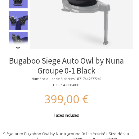
Bugaboo Siege Auto Owl by Nuna
Groupe 0-1 Black
Numéro du code à barres : 8717447577249
UGS : 400004001
399,00 €
Taxes incluses
Siège auto Bugaboo Owl by Nuna groupe 0/1 : sécurité i-Size dès la