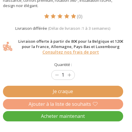
naissance, confort premium, rotation 360°, installation ISOFIX,
design noir élégant.
(0)
Ce produit est évalué à
5
sur 5
Livraison différée
(Délai de livraison :1 à 3 semaines)
Livraison offerte à partir de 80€ pour la Belgique et 120€
pour la France, Allemagne, Pays-Bas et Luxembourg
Consultez nos frais de port
Quantité :
Je craque
Ajouter à la liste de souhaits
Acheter maintenant