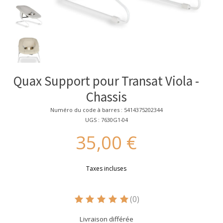
Quax Support pour Transat Viola -
Chassis
Numéro du code à barres : 5414375202344
UGS : 7630G1-04
35,00 €
Taxes incluses
(0)
Ce produit est évalué à
5
sur 5
Livraison différée