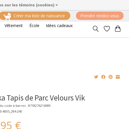
us sur les témoins (cookies) »
Créer ma liste de naissance
Prendre rendez-vous
Vêtement
École
Idées cadeaux
a Tapis de Parc Velours Vik
u code à barres : 8718276216989
0-4005_284-240
,95 €