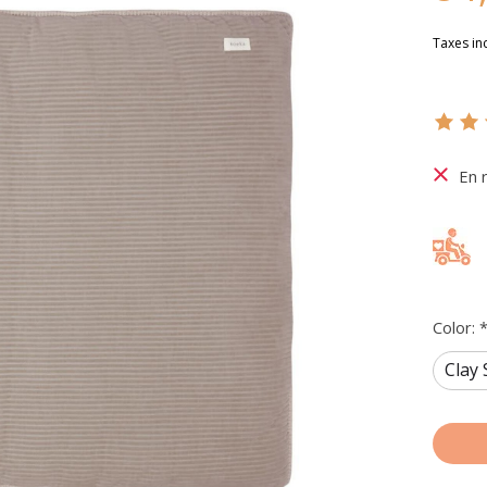
Taxes in
Ce pr
En 
Color: