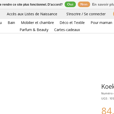
Oui
Non
En savoir pl
de rendre ce site plus fonctionnel. D'accord?
Accès aux Listes de Naissance
S’inscrire / Se connecter
eu
Bain
Mobilier et chambre
Déco et Textile
Pour maman
Parfum & Beauty
Cartes-cadeaux
Koek
Numéro d
UGS : 105
84