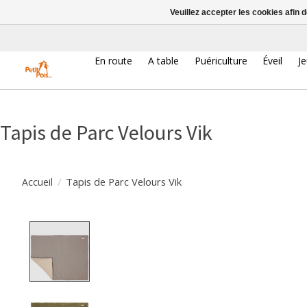
Veuillez accepter les cookies afin 
En route
A table
Puériculture
Éveil
J
Tapis de Parc Velours Vik
/
Tapis de Parc Velours Vik
Accueil
Product image slideshow Items