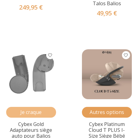
Talos Balios
249,95 €
49,95 €
Je craque
Autres options
Cybex Gold
Cybex Platinum
Adaptateurs siège
Cloud T PLUS I-
auto pour Balios
Size Siège Bébé