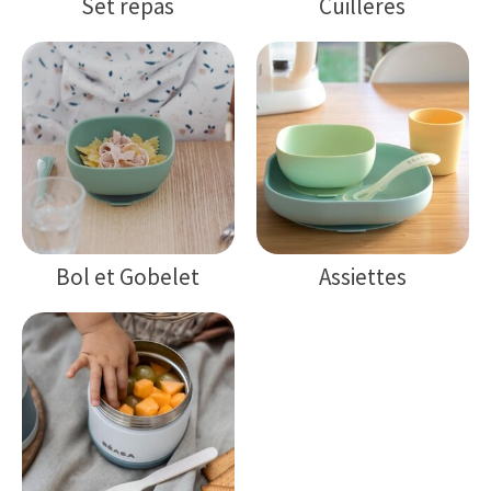
Set repas
Cuillères
Bol et Gobelet
Assiettes